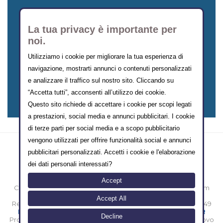
La tua privacy è importante per
noi.
Utilizziamo i cookie per migliorare la tua esperienza di
navigazione, mostrarti annunci o contenuti personalizzati
COMMUNITY
e analizzare il traffico sul nostro sito. Cliccando su
“Accetta tutti”, acconsenti all’utilizzo dei cookie.
Questo sito richiede di accettare i cookie per scopi legati
a prestazioni, social media e annunci pubblicitari. I cookie
di terze parti per social media e a scopo pubblicitario
vengono utilizzati per offrire funzionalità social e annunci
pubblicitari personalizzati. Accetti i cookie e l'elaborazione
dei dati personali interessati?
Accept
Copyright © 2000-2014 eMarketing FormazioneTurismo.com
Sede legale: Vico II Alferio N° 3 - 86170 Isernia [IT]
Accept All
Registro Imprese Isernia N° IS-39431 / Partita iva 00874800949
/
/
Privacy Policy
Termini e Condizioni d'uso
Policy GDPR
Decline
Progettato e realizzato con amore e sacrifici da
- nuovo
FT Lab