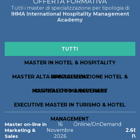
OFFERTA FORMATIVA
Tutti i master di specializzazione per tipologia di
IHMA International Hospitality Management
Academy
TUTTI
MASTER IN HOTEL & HOSPITALITY
MASTER ALTA SPECIALIZZAZIONE HOTEL &
MANAGEMENT
HOSPITALITY MANAGEMENT
MASTER FOOD & BEVERAGE
EXECUTIVE MASTER IN TURISMO & HOTEL
MANAGEMENT
Master on-line in
16
Online/OnDemand
Marketing &
Novembre
2.68
Sales
2026
IV