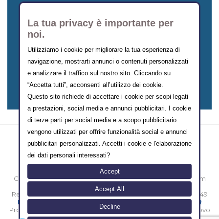
La tua privacy è importante per
noi.
Utilizziamo i cookie per migliorare la tua esperienza di
navigazione, mostrarti annunci o contenuti personalizzati
COMMUNITY
e analizzare il traffico sul nostro sito. Cliccando su
“Accetta tutti”, acconsenti all’utilizzo dei cookie.
Questo sito richiede di accettare i cookie per scopi legati
a prestazioni, social media e annunci pubblicitari. I cookie
di terze parti per social media e a scopo pubblicitario
vengono utilizzati per offrire funzionalità social e annunci
pubblicitari personalizzati. Accetti i cookie e l'elaborazione
dei dati personali interessati?
Accept
Copyright © 2000-2014 eMarketing FormazioneTurismo.com
Sede legale: Vico II Alferio N° 3 - 86170 Isernia [IT]
Accept All
Registro Imprese Isernia N° IS-39431 / Partita iva 00874800949
/
/
Privacy Policy
Termini e Condizioni d'uso
Policy GDPR
Decline
Progettato e realizzato con amore e sacrifici da
- nuovo
FT Lab