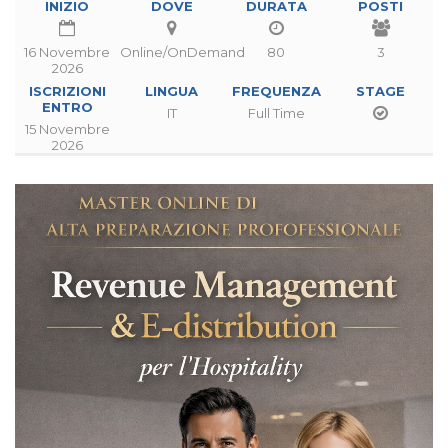
INIZIO
DOVE
DURATA
POSTI
16 Novembre
Online/OnDemand
80
3
2026
ISCRIZIONI
LINGUA
FREQUENZA
STAGE
ENTRO
IT
Full Time
15 Novembre
2026