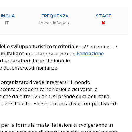
LINGUA
FREQUENZA
STAGE
IT
Venerdì/Sabato
lo sviluppo turistico territoriale
– 2ª edizione – è
ub Italiano
in collaborazione con
Fondazione
 due caratteristiche: il binomio
le docenze/testimonianze.
 organizzatori vede integrarsi il mondo
noscenza accademica con quello dei valori e
 che da oltre 125 anni si prende cura dell’Italia
re il nostro Paese più attrattivo, competitivo ed
 per la formula mista: le lezioni si svolgeranno in
ione dei weekend di apertura e chiusura del master