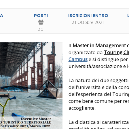
A
POSTI
ISCRIZIONI ENTRO
31 Ottobre 2021
30
Il
Master in Management del
organizzato da
Touring Cl
Campus
e si distingue per
università/associazione e 
La natura dei due soggetti
dell’università e della co
dell’esperienza del Touring
come bene comune per rende
accogliente.
La didattica si caratterizza
modalità online, ad eccez