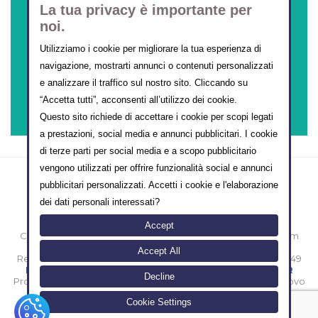
La tua privacy è importante per
noi.
Utilizziamo i cookie per migliorare la tua esperienza di
navigazione, mostrarti annunci o contenuti personalizzati
CORSI ONLINE
e analizzare il traffico sul nostro sito. Cliccando su
“Accetta tutti”, acconsenti all’utilizzo dei cookie.
Questo sito richiede di accettare i cookie per scopi legati
a prestazioni, social media e annunci pubblicitari. I cookie
di terze parti per social media e a scopo pubblicitario
vengono utilizzati per offrire funzionalità social e annunci
pubblicitari personalizzati. Accetti i cookie e l'elaborazione
dei dati personali interessati?
Accept
Copyright © 2000-2014 eMarketing FormazioneTurismo.com
Sede legale: Vico II Alferio N° 3 - 86170 Isernia [IT]
Accept All
Registro Imprese Isernia N° IS-39431 / Partita iva 00874800949
/
/
Privacy Policy
Termini e Condizioni d'uso
Policy GDPR
Decline
Progettato e realizzato con amore e sacrifici da
- nuovo
FT Lab
Cookie Settings