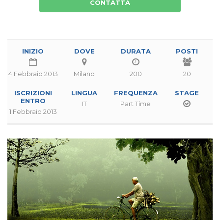
CONTATTA
INIZIO
DOVE
DURATA
POSTI
4 Febbraio 2013
Milano
200
20
ISCRIZIONI
LINGUA
FREQUENZA
STAGE
ENTRO
IT
Part Time
1 Febbraio 2013